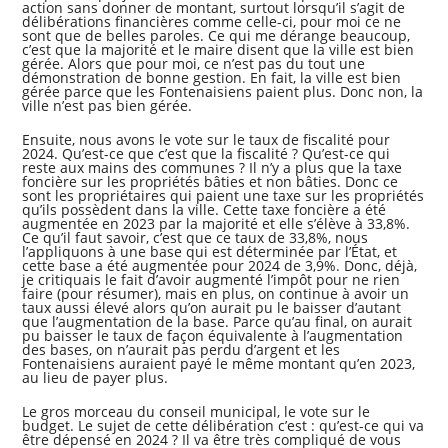
action sans donner de montant, surtout lorsqu’il s’agit de
délibérations financières comme celle-ci, pour moi ce ne
sont que de belles paroles. Ce qui me dérange beaucoup,
c’est que la majorité et le maire disent que la ville est bien
gérée. Alors que pour moi, ce n’est pas du tout une
démonstration de bonne gestion. En fait, la ville est bien
gérée parce que les Fontenaisiens paient plus. Donc non, la
ville n’est pas bien gérée.
Ensuite, nous avons le vote sur le taux de fiscalité pour
2024. Qu’est-ce que c’est que la fiscalité ? Qu’est-ce qui
reste aux mains des communes ? Il n’y a plus que la taxe
foncière sur les propriétés bâties et non bâties. Donc ce
sont les propriétaires qui paient une taxe sur les propriétés
qu’ils possèdent dans la ville. Cette taxe foncière a été
augmentée en 2023 par la majorité et elle s’élève à 33,8%.
Ce qu’il faut savoir, c’est que ce taux de 33,8%, nous
l’appliquons à une base qui est déterminée par l’État, et
cette base a été augmentée pour 2024 de 3,9%. Donc, déjà,
je critiquais le fait d’avoir augmenté l’impôt pour ne rien
faire (pour résumer), mais en plus, on continue à avoir un
taux aussi élevé alors qu’on aurait pu le baisser d’autant
que l’augmentation de la base. Parce qu’au final, on aurait
pu baisser le taux de façon équivalente à l’augmentation
des bases, on n’aurait pas perdu d’argent et les
Fontenaisiens auraient payé le même montant qu’en 2023,
au lieu de payer plus.
Le gros morceau du conseil municipal, le vote sur le
budget. Le sujet de cette délibération c’est : qu’est-ce qui va
être dépensé en 2024 ? Il va être très compliqué de vous