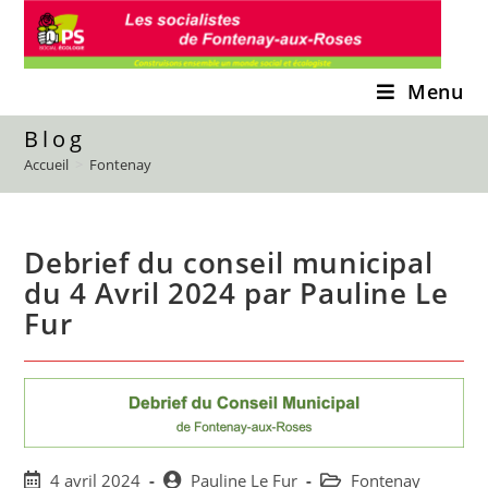
Skip
to
content
Menu
Blog
Accueil
>
Fontenay
Debrief du conseil municipal
du 4 Avril 2024 par Pauline Le
Fur
Post
Post
Post
4 avril 2024
Pauline Le Fur
Fontenay