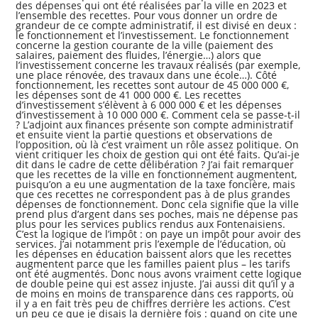
des dépenses qui ont été réalisées par la ville en 2023 et
l’ensemble des recettes. Pour vous donner un ordre de
grandeur de ce compte administratif, il est divisé en deux :
le fonctionnement et l’investissement. Le fonctionnement
concerne la gestion courante de la ville (paiement des
salaires, paiement des fluides, l’énergie…) alors que
l’investissement concerne les travaux réalisés (par exemple,
une place rénovée, des travaux dans une école…). Côté
fonctionnement, les recettes sont autour de 45 000 000 €,
les dépenses sont de 41 000 000 €. Les recettes
d’investissement s’élèvent à 6 000 000 € et les dépenses
d’investissement à 10 000 000 €. Comment cela se passe-t-il
? L’adjoint aux finances présente son compte administratif
et ensuite vient la partie questions et observations de
l’opposition, où là c’est vraiment un rôle assez politique. On
vient critiquer les choix de gestion qui ont été faits. Qu’ai-je
dit dans le cadre de cette délibération ? J’ai fait remarquer
que les recettes de la ville en fonctionnement augmentent,
puisqu’on a eu une augmentation de la taxe foncière, mais
que ces recettes ne correspondent pas à de plus grandes
dépenses de fonctionnement. Donc cela signifie que la ville
prend plus d’argent dans ses poches, mais ne dépense pas
plus pour les services publics rendus aux Fontenaisiens.
C’est la logique de l’impôt : on paye un impôt pour avoir des
services. J’ai notamment pris l’exemple de l’éducation, où
les dépenses en éducation baissent alors que les recettes
augmentent parce que les familles paient plus – les tarifs
ont été augmentés. Donc nous avons vraiment cette logique
de double peine qui est assez injuste. J’ai aussi dit qu’il y a
de moins en moins de transparence dans ces rapports, où
il y a en fait très peu de chiffres derrière les actions. C’est
un peu ce que je disais la dernière fois : quand on cite une