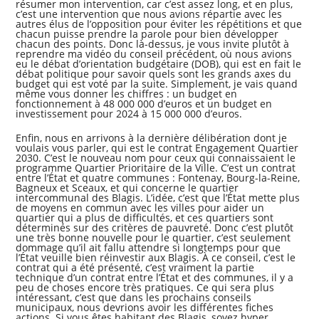
résumer mon intervention, car c’est assez long, et en plus,
c’est une intervention que nous avions répartie avec les
autres élus de l’opposition pour éviter les répétitions et que
chacun puisse prendre la parole pour bien développer
chacun des points. Donc là-dessus, je vous invite plutôt à
reprendre ma vidéo du conseil précédent, où nous avions
eu le débat d’orientation budgétaire (DOB), qui est en fait le
débat politique pour savoir quels sont les grands axes du
budget qui est voté par la suite. Simplement, je vais quand
même vous donner les chiffres : un budget en
fonctionnement à 48 000 000 d’euros et un budget en
investissement pour 2024 à 15 000 000 d’euros.
Enfin, nous en arrivons à la dernière délibération dont je
voulais vous parler, qui est le contrat Engagement Quartier
2030. C’est le nouveau nom pour ceux qui connaissaient le
programme Quartier Prioritaire de la Ville. C’est un contrat
entre l’État et quatre communes : Fontenay, Bourg-la-Reine,
Bagneux et Sceaux, et qui concerne le quartier
intercommunal des Blagis. L’idée, c’est que l’État mette plus
de moyens en commun avec les villes pour aider un
quartier qui a plus de difficultés, et ces quartiers sont
déterminés sur des critères de pauvreté. Donc c’est plutôt
une très bonne nouvelle pour le quartier, c’est seulement
dommage qu’il ait fallu attendre si longtemps pour que
l’État veuille bien réinvestir aux Blagis. À ce conseil, c’est le
contrat qui a été présenté, c’est vraiment la partie
technique d’un contrat entre l’État et des communes, il y a
peu de choses encore très pratiques. Ce qui sera plus
intéressant, c’est que dans les prochains conseils
municipaux, nous devrions avoir les différentes fiches
actions. Si vous êtes habitant des Blagis, soyez hyper