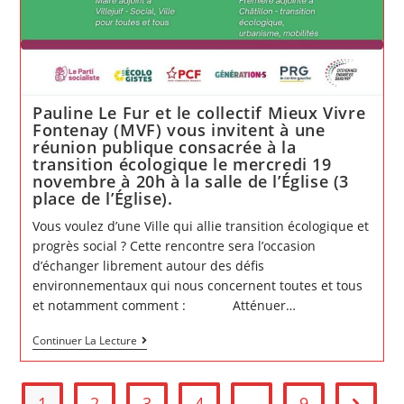
Pauline Le Fur et le collectif Mieux Vivre
Fontenay (MVF) vous invitent à une
réunion publique consacrée à la
transition écologique le mercredi 19
novembre à 20h à la salle de l’Église (3
place de l’Église).
Vous voulez d’une Ville qui allie transition écologique et
progrès social ? Cette rencontre sera l’occasion
d’échanger librement autour des défis
environnementaux qui nous concernent toutes et tous
et notamment comment : Atténuer…
Pauline
Continuer La Lecture
Le
Fur
et
le
1
2
3
4
…
9
collectif