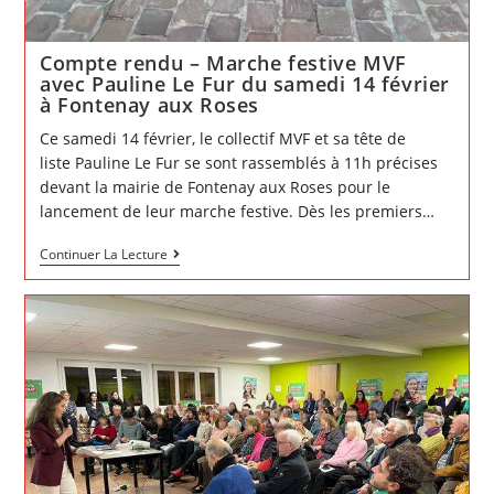
Compte rendu – Marche festive MVF
avec Pauline Le Fur du samedi 14 février
à Fontenay aux Roses
Ce samedi 14 février, le collectif MVF et sa tête de
liste Pauline Le Fur se sont rassemblés à 11h précises
devant la mairie de Fontenay aux Roses pour le
lancement de leur marche festive. Dès les premiers…
Compte
Continuer La Lecture
rendu
–
Marche
festive
MVF
avec
Pauline
Le
Fur
du
samedi
14
février
à
Fontenay