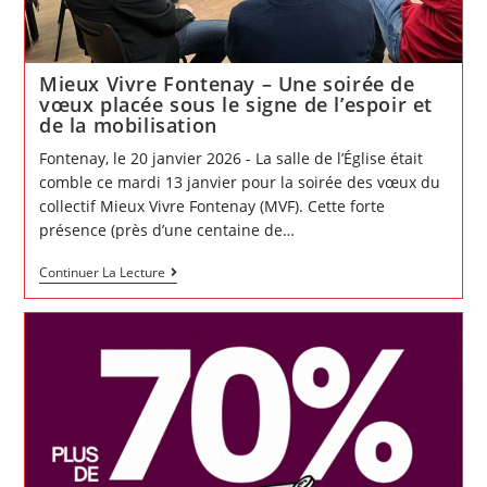
de
mars
2026
Mieux Vivre Fontenay – Une soirée de
vœux placée sous le signe de l’espoir et
de la mobilisation
Fontenay, le 20 janvier 2026 - La salle de l’Église était
comble ce mardi 13 janvier pour la soirée des vœux du
collectif Mieux Vivre Fontenay (MVF). Cette forte
présence (près d’une centaine de…
Mieux
Continuer La Lecture
Vivre
Fontenay
–
Une
soirée
de
vœux
placée
sous
le
signe
de
l’espoir
et