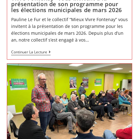
présentation de son programme pour
les élections municipales de mars 2026
Pauline Le Fur et le collectif “Mieux Vivre Fontenay” vous
invitent à la présentation de son programme pour les
élections municipales de mars 2026. Depuis plus d’un
an, notre collectif s’est engagé à vos…
Pauline
Continuer La Lecture
Le
Fur
et
le
collectif
“Mieux
Vivre
Fontenay”
vous
invitent
à
la
présentation
de
son
programme
pour
les
élections
municipales