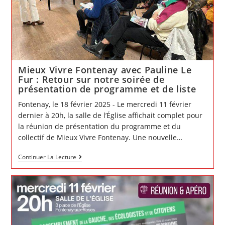
aux
Roses
Mieux Vivre Fontenay avec Pauline Le
Fur : Retour sur notre soirée de
présentation de programme et de liste
Fontenay, le 18 février 2025 - Le mercredi 11 février
dernier à 20h, la salle de l’Église affichait complet pour
la réunion de présentation du programme et du
collectif de Mieux Vivre Fontenay. Une nouvelle…
Mieux
Continuer La Lecture
Vivre
Fontenay
avec
Pauline
Le
Fur
:
Retour
sur