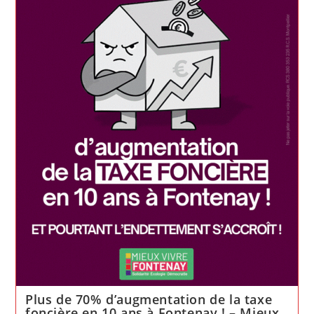
de
la
mobilisation
Plus de 70% d’augmentation de la taxe
foncière en 10 ans à Fontenay ! – Mieux