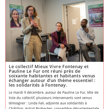
l’ensemble
du
collectif
Mieux
Vivre
Fontenay
ont
le
plaisir
de
vous
inviter
à
la
soirée
de
présentation
des
vœux
2026
Le collectif Mieux Vivre Fontenay et
le
Pauline Le Fur ont réuni près de
mardi
soixante habitantes et habitants venus
13
janvier
échanger autour d’un thème essentiel :
à
les solidarités à Fontenay.
20h
à
Le mardi 9 décembre, autour de Pauline Le Fur, tête de
la
salle
liste du collectif, plusieurs intervenants sont venus
de
l’Église.
témoigner : Linda Fali, adjointe aux solidarités à
Châtillon, Astrid Brobecker, conseillère départementale