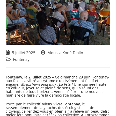
Post
Post
5 juillet 2025
Moussa Koné-Diallo
published:
author:
Post
Fontenay
category:
Fontenay, le 2 juillet 2025 –
Ce dimanche 29 juin, Fontenay-
aux-Roses a vibré au rythme d’un événement festif et
engagé,
Mieux Vivre Fontenay : La Fête !
Une journée haute
en couleur, joyeuse et pleine de sens, qui a réuni des
habitants de tous horizons, venus célébrer une nouvelle
manière de faire vivre la démocratie locale.
Porté par le collectif
Mieux Vivre Fontenay
, le
rassemblement de la gauche, des écologistes et de
citoyens, ce rendez-vous en plein air a relevé un beau défi :
mêler fête populaire et réflexion collective. Au programme :