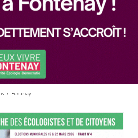
ns
/
Fontenay