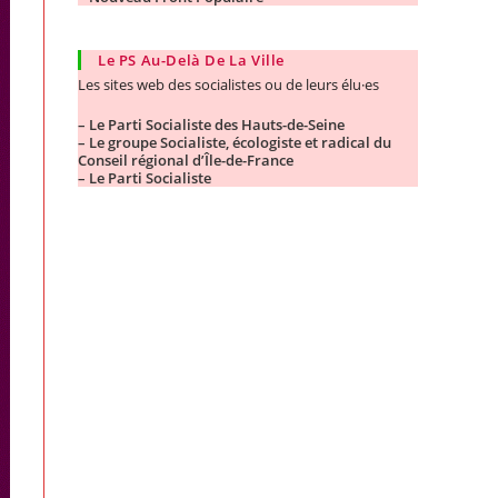
Le PS Au-Delà De La Ville
Les sites web des socialistes ou de leurs élu·es
– Le Parti Socialiste des Hauts-de-Seine
– Le groupe Socialiste, écologiste et radical du
Conseil régional d’Île-de-France
– Le Parti Socialiste