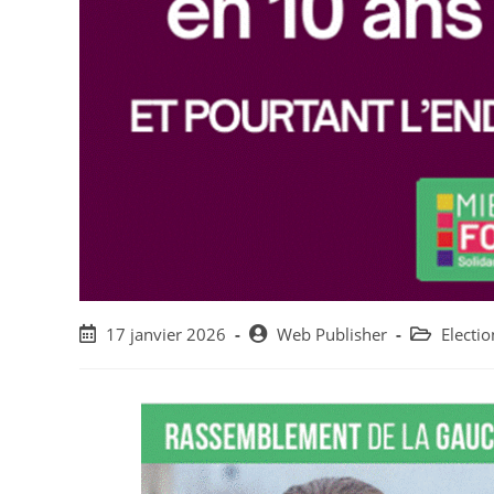
Post
Post
Post
17 janvier 2026
Web Publisher
Electio
published:
author:
category: