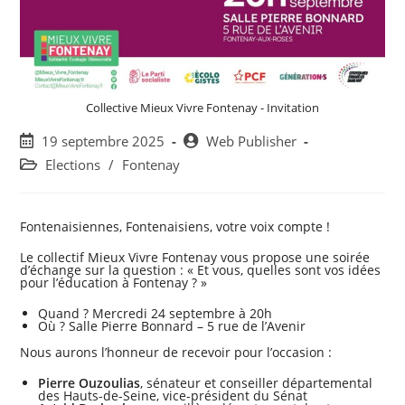
Collective Mieux Vivre Fontenay - Invitation
Post
Post
19 septembre 2025
Web Publisher
published:
author:
Post
Elections
/
Fontenay
category:
Fontenaisiennes, Fontenaisiens, votre voix compte !
Le collectif Mieux Vivre Fontenay vous propose une soirée
d’échange sur la question : « Et vous, quelles sont vos idées
pour l’éducation à Fontenay ? »
Quand ? Mercredi 24 septembre à 20h
Où ? Salle Pierre Bonnard – 5 rue de l’Avenir
Nous aurons l’honneur de recevoir pour l’occasion :
Pierre Ouzoulias
, sénateur et conseiller départemental
des Hauts-de-Seine, vice-président du Sénat