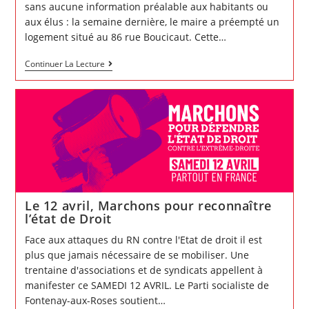
vos
sans aucune information préalable aux habitants ou
idées
pour
aux élus : la semaine dernière, le maire a préempté un
l’éducation
logement situé au 86 rue Boucicaut. Cette…
à
Fontenay
? »
Préemption
Continuer La Lecture
au
86
rue
Boucicaut
:
pour
une
autre
vision
de
la
ville
Le 12 avril, Marchons pour reconnaître
l’état de Droit
Face aux attaques du RN contre l'Etat de droit il est
plus que jamais nécessaire de se mobiliser. Une
trentaine d'associations et de syndicats appellent à
manifester ce SAMEDI 12 AVRIL. Le Parti socialiste de
Fontenay-aux-Roses soutient…