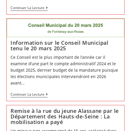
Le
Continuer La Lecture
12
avril,
Marchons
pour
reconnaître
l’état
de
Droit
Information sur le Conseil Municipal
tenu le 20 mars 2025
Ce Conseil est le plus important de l’année car il
examine d’une part le compte administratif 2024 et le
budget 2025, dernier budget de la mandature puisque
les élections municipales interviendront en 2026
avant…
Information
Continuer La Lecture
sur
le
Conseil
Remise à la rue du jeune Alassane par le
Municipal
tenu
Département des Hauts-de-Seine : La
le
mobilisation a payé
20
mars
2025
Un mineur non accompagné de 15 ans, scolarisé dans