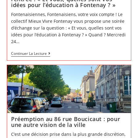
idées pour l’éducation à Fontenay ? »
Fontenaisiennes, Fontenaisiens, votre voix compte ! Le
collectif Mieux Vivre Fontenay vous propose une soirée
d’échange sur la question : « Et vous, quelles sont vos
idées pour l’éducation à Fontenay ? » Quand ? Mercredi
24…
Pauline
Continuer La Lecture
Le
Fur
et
le
collectif
Mieux
Vivre
Fontenay
vous
invitent
à
sa
réunion
de
rentrée :
Préemption au 86 rue Boucicaut : pour
« Et
une autre vision de la ville
vous,
quelles
C’est une décision prise dans la plus grande discrétion,
sont