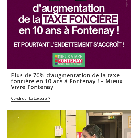
Plus de 70% d’augmentation de la taxe
foncière en 10 ans à Fontenay ! – Mieux
Vivre Fontenay
Plus
Continuer La Lecture
de
70%
d’augmentation
de
la
taxe
foncière
en
10