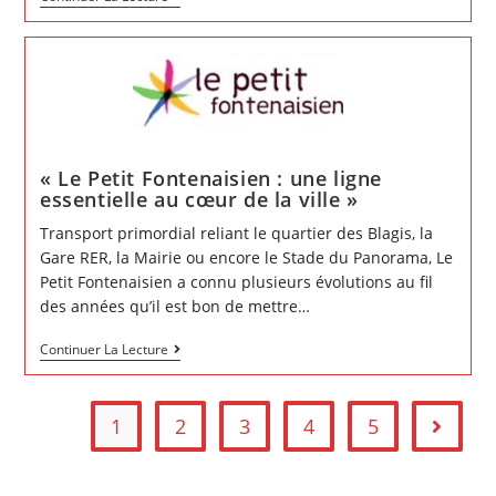
Fermeture
du
cinéma
et
du
théâtre
pour
travaux:
un
manque
de
« Le Petit Fontenaisien : une ligne
transparence
préoccupant
essentielle au cœur de la ville »
Transport primordial reliant le quartier des Blagis, la
Gare RER, la Mairie ou encore le Stade du Panorama, Le
Petit Fontenaisien a connu plusieurs évolutions au fil
des années qu’il est bon de mettre…
«
Continuer La Lecture
Le
Petit
Fontenaisien
:
1
2
3
4
5
une
Go to t
ligne
essentielle
au
cœur