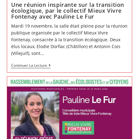
Une réunion inspirante sur la transition
écologique, par le collectif Mieux Vivre
Fontenay avec Pauline Le Fur
Mardi 19 novembre, la salle était pleine pour la réunion
publique organisée par le collectif Mieux Vivre
Fontenay, consacrée à la transition écologique. Deux
élus locaux, Elodie Dorfiac (Châtillon) et Antonin Cois
(Villejuif), sont…
Une
Continuer La Lecture
réunion
inspirante
sur
la
transition
écologique,
par
le
collectif
Mieux
Vivre
Fontenay
avec
Pauline
Le
Fur