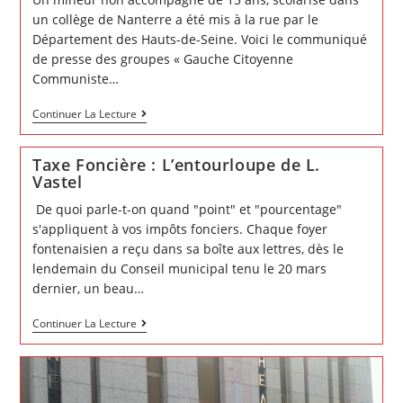
un collège de Nanterre a été mis à la rue par le
Département des Hauts-de-Seine. Voici le communiqué
de presse des groupes « Gauche Citoyenne
Communiste…
Remise
Continuer La Lecture
à
la
rue
Taxe Foncière : L’entourloupe de L.
du
jeune
Vastel
Alassane
par
De quoi parle-t-on quand "point" et "pourcentage"
le
Département
s'appliquent à vos impôts fonciers. Chaque foyer
des
fontenaisien a reçu dans sa boîte aux lettres, dès le
Hauts-
de-
lendemain du Conseil municipal tenu le 20 mars
Seine
dernier, un beau…
:
La
mobilisation
Taxe
Continuer La Lecture
a
Foncière
payé
:
L’entourloupe
de
L.
Vastel